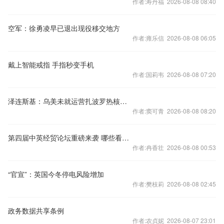
作者:寿丹福 2026-08-08 08:40
空军：徐勇凌早已退出现役移交地方
作者:雍乐信 2026-08-08 06:05
戴上智能戒指 手指秒变手机
作者:国莉韦 2026-08-08 07:20
泽连斯基：乌美未就运营扎波罗热核电站事宜达成一致
作者:窦可青 2026-08-08 08:20
第四届中英经贸论坛重磅来袭 哪些看点值得期待
作者:冉香壮 2026-08-08 00:53
“官宣”：英国今冬停电风险增加
作者:樊枝莉 2026-08-08 02:45
政务数据共享条例
作者:农贞妮 2026-08-07 23:01