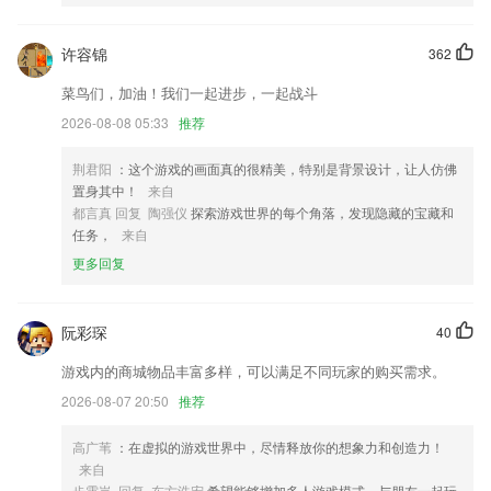
去除匿名评论功能，发布评论前必须进行登录
许容锦
362
素材选中框增加了复制按钮，重复添加喜欢的素材更方便了
菜鸟们，加油！我们一起进步，一起战斗
以上就是亚新官方下载的介绍，如果您喜欢这款软件，您可以到应用商店
2026-08-08 05:33
推荐
进行打分评论，说出您的使用经历，以帮助我们更好的对产品进行优化修
改。
荆君阳
：这个游戏的画面真的很精美，特别是背景设计，让人仿佛
修复了一些已知问题，更好的服务体验！
置身其中！
来自
线上订车：AR看车选配，可以在APP轻松下订
都言真 回复 陶强仪
探索游戏世界的每个角落，发现隐藏的宝藏和
任务，
来自
addBookshelf url参数添加origin,可以指定书源
更多回复
联系我们
以上就是星空棋牌官网最新版的介绍，如果您喜欢这款软件，您可以到应
用商店进行打分评论，说出您的使用经历，以帮助我们更好的对产品进行
阮彩琛
40
优化修改。
游戏内的商城物品丰富多样，可以满足不同玩家的购买需求。
2026-08-07 20:50
推荐
高广苇
：在虚拟的游戏世界中，尽情释放你的想象力和创造力！
来自
步霄岚 回复 东方浩宏
希望能够增加多人游戏模式，与朋友一起玩