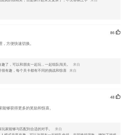
等解决宝宝不识字的问题。
优势
86
，包括在线学习、考试和培训管理三大核心模块
理，方便快速切换。
式，这样就能更好的去提高孩子的计算能力
有趣了，可以和朋友一起玩，一起组队闯关。
来自
机抽取，综合巩固所学知识，再次加强记忆。
计很有趣，每个关卡都有不同的挑战和惊喜
来自
拟、考试论坛交流等功能，是为建筑师考试学子打造的在线教育云平台
了什么?
48
家能够获得更多的奖励和惊喜。
保玩家能够与匹配到合适的对手。
来自
果您喜欢这款软件，您可以到应用商店进行打分评论，说出您的使用经
人模式非常有趣，可以与朋友一起组队作战，共同挑战强敌，增加了游戏