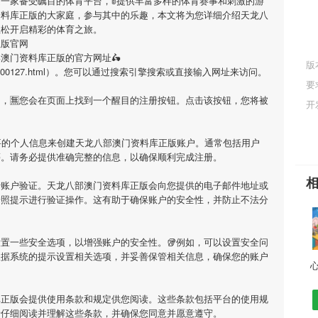
是一家备受瞩目的体育平台，🚦提供丰富多样的体育赛事和刺激的游
资料库正版
的大家庭，参与其中的乐趣，本文将为您详细介绍
天龙八
轻松开启精彩的体育之旅。
正版官网
部澳门资料库正版
的官方网址🛵
版
cn/F10/7/600127.html）。您可以通过搜索引擎搜索或直接输入网址来访问。
要
网，🈚您会在页面上找到一个醒目的注册按钮。点击该按钮，您将被
开
要的个人信息来创建
天龙八部澳门资料库正版
账户。通常包括用户
等。请务必提供准确完整的信息，以确保顺利完成注册。
行账户验证。
天龙八部澳门资料库正版
会向您提供的电子邮件地址或
按照提示进行验证操作。这有助于确保账户的安全性，并防止不法分
置一些安全选项，以增强账户的安全性。🥡例如，可以设置安全问
根据系统的提示设置相关选项，并妥善保管相关信息，确保您的账户
库正版
会提供使用条款和规定供您阅读。这些条款包括平台的使用规
请仔细阅读并理解这些条款，并确保您同意并愿意遵守。