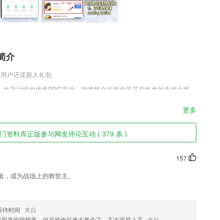
简介
,新用户还送新人礼包.
、血染沙场的传奇RPG手游。游戏将会引领全民开启热血的杀伐之路，
血激昂的多个魔幻战场，在万人参与的团战中力战群雄，在副本冒险中
给玩家，最极致的动作打怪掉宝爽感。
更多
特色
资料库正版参与网友评论互动 ( 379 条 )
,增强入驻企业黏性;
阅到信息；
157
您微信里的所有语音消息，并进行导出存储；语音分类，语音重命名，方
值，成为战场上的救世主。
便捷。
利用这款软件可以让用户更好的享受在线学习日语的便利。
数据，出差、在家，任何时候，不错过任何一封邮件。新建、回复邮件，
等待时间
来自
画面真的很精美，但是操作起来太复杂了，不太容易上手
来自