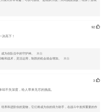
改。
，如果您喜欢这款软件，您可以到应用商店进行打分评论，说出您的使
化修改。
92
一决高下！
，成为你队伍中的守护神。
来自
策略和战术，灵活运用，制胜的机会就会增加。
来自
3
单却不失深度，给人带来无尽的挑战。
，培养和进阶你的宠物，它们将成为你的得力助手，在战斗中发挥重要的作