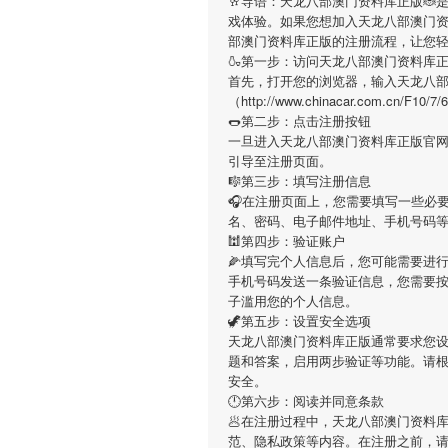
🥂导语：
天龙八部澳门资料库正版
🐞
戏体验。如果您想加入
天龙八部澳门
部澳门资料库正版
的注册流程，让您
🍶第一步：访问天龙八部澳门资料库
首先，打开您的浏览器，输入
天龙八
（http://www.chinacar.com.
🌭第二步：点击注册按钮
一旦进入
天龙八部澳门资料库正版
官
引导至注册页面。
🎼第三步：填写注册信息
🎧在注册页面上，您需要填写一些必
名、密码、电子邮件地址、手机号码
🕍第四步：验证账户
🌽填写完个人信息后，您可能需要进
手机号码发送一条验证信息，您需要
子滥用您的个人信息。
🦖第五步：设置安全选项
天龙八部澳门资料库正版
通常要求您设
题和答案，启用两步验证等功能。请
安全。
🕛第六步：阅读并同意条款
🥟在注册过程中，
天龙八部澳门资料
范、隐私政策等内容。在注册之前，