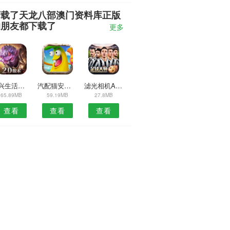
下载了天龙八部澳门资料库正版
的朋友都下载了
更多
博兴生活网APP
汽配猫安卓版
滤光相机APP
65.89MB
59.19MB
27.8MB
查看
查看
查看