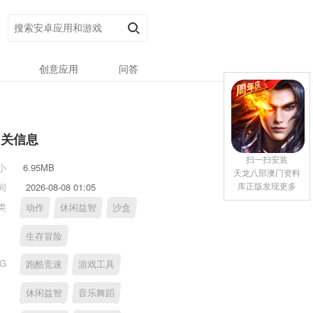
创意应用
问答
相关信息
扫一扫安装
小
6.95MB
天龙八部澳门资料
库正版发现更多
间
2026-08-08 01:05
类
动作
休闲益智
沙盒
生存冒险
AG
跑酷竞速
游戏工具
休闲益智
音乐舞蹈