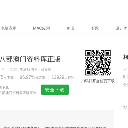
电脑应用
MAC应用
资讯
专题
设计奖
八部澳门资料库正版
大
官方
年满12周岁
下载安装
时
75
次下载
96.97%
好评率
12929
人评论
扫码打开当前页下载
分
先下载
安全下载
八部澳门资料库正版安装
T