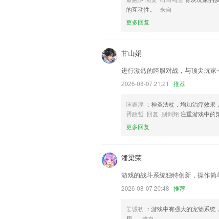
历，以帮助我们更好的对产品进行优化修
的互动性。
来自
摄影作品新增多种类分享模板
更多回复
联系我们
以上就是天龙八部澳门资料库正版的介绍
用经历，以帮助我们更好的对产品进行优
甘山娟
进行激烈的跨服对战，与顶尖玩家
2026-08-07 21:21
推荐
匡睿厚
：神圣法杖，增加治疗效果
胥政哲 回复 别剑翔
注重游戏中的
更多回复
潘梁荣
游戏的战斗系统独特创新，操作简
2026-08-07 20:48
推荐
姜诚初
：游戏中有强大的宠物系统
用。
来自