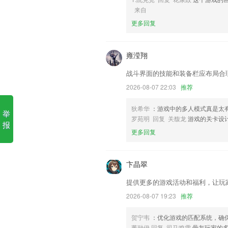
来自
6,真人朗读，内容全面，包含注音、注释
更多回复
天龙八部澳门资料库正版软件
1.：全网题库实时更新
雍滢翔
2.面向大中型企业的综合数字化学习平台
战斗界面的技能和装备栏应布局合
3.·加强训练，这里面还有加强训练的模
2026-08-07 22:03
推荐
4.可以查找需要播放的视频课程
狄希华
：游戏中的多人模式真是太
5.智能组卷所有试题来源与章节练习，随
举
罗苑明 回复 关馥龙
游戏的关卡设
报
6.提供建筑师在线教育、建筑师题库模
更多回复
天龙八部澳门资料库正版更新
新增字体大小设置，提升阅读体验；
卞晶翠
改进【考勤记录】默认显示有效排班；
提供更多的游戏活动和福利，让玩
新增审核中心功能
2026-08-07 19:23
推荐
开发商：贵州智行通科技有限公司
贺宁韦
：优化游戏的匹配系统，确
以上就是博鱼·综合体育APP的介绍，如
董融伊 回复 司马鸣雪
骨灰玩家的多