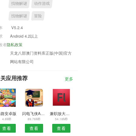
找物解谜
动作游戏
找物解谜
冒险
本
V5.2.4
求
Android 4.2以上
发者
隐私政策
天龙八部澳门资料库正版(中国)官方
网站有限公司
相关应用推荐
更多
心路安卓版
闪电飞侠APP
兼职放大镜安卓版
4.6MB
89.76MB
54.18MB
查看
查看
查看