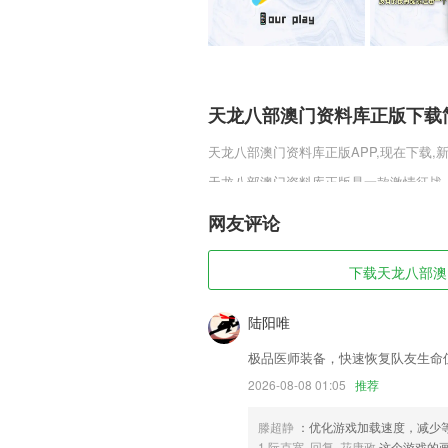
天龙八部澳门资料库正版下载
天龙八部澳门资料库正版
APP,现在下载
天龙八部澳门资料库正版是一款激情征战
手持绝世神兵，自由纵横沙场，穿梭于热
领悟动作的真谛。斩月沙城最新版将会带
网友评论
天龙八部澳门资料库正版软件
下载天龙八部澳门
1,招商:运用智慧化招商系统提高招商效率
2,消息中心可阅览海量重要内容，实时查
陆阳唯
3,无需操作，语音转发助手可自动识别
极品医师装备，快速恢复队友生命
便整理查找与转发分享，让语音转发更加
2026-08-08 01:05
推荐
4,非常受大家欢迎的日语学习类软件，
5,采用推送技术，实时更新移动客户端
滕超静
：优化游戏加载速度，减少
同样快捷方便。
1.阮克宽 回复 花康政
这个游戏的