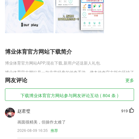
博业体育官方网站下载简介
博业体育官方网站
APP,现在下载,新用户还送新人礼包.
博业体育官方网站是一款非常经典的传奇手游，佛本传奇官方版中延续了
许多经典的传奇元素，让你能够体验到原汁原味的传奇玩法，玩家上线就
网友评论
更多
送vip，还有超多神器装备免费领取，使你快速提升自己，逼真的游戏音
效使你完全投入进去，喜欢的玩家赶快下载体验吧。
下载博业体育官方网站参与网友评论互动 ( 804 条 )
博业体育官方网站软件特色
赵君璧
919
1,每次练习的时候会智能纠错，及时提供正确的答案解析，很方便的。
2,收录超全，收藏超丰，一直免费
画面很精美，但操作太难了
3,小巧轻便，设计简洁，制表打开迅速
2026-08-09 16:35
推荐