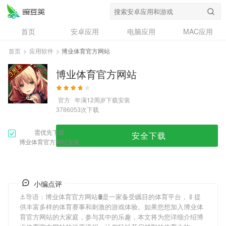
首页
安卓应用
电脑应用
MAC应用
资讯
专题
设计奖
创意应用
首页
>
应用软件
>
博业体育官方网站
问答
博业体育官方网站
官方
年满12周岁
下载安装
次下载
3786053
需优先下载
安全下载
博业体育官方网站安装
小编点评
⚓️导语：
博业体育官方网站
🛢是一家备受瞩目的体育平台，🍼提
供丰富多样的体育赛事和刺激的游戏体验。如果您想加入
博业体
育官方网站
的大家庭，参与其中的乐趣，本文将为您详细介绍
博