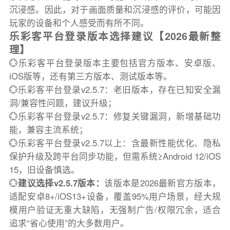
沉浸感。因此，对于画面质量和沉浸感的评价，可能因
玩家的设备和个人感受而有所不同。
乐彩客平台登录版本选择建议【2026最新整
理】
💮乐彩客平台登录版本主要包括官方版本、安卓版、
iOS版等，还有第三方版本、测试版本等。
💮乐彩客平台登录v2.5.7：老旧版本，存在已知安全漏
洞/兼容性问题，建议升级；
💮乐彩客平台登录v2.5.7：修复关键漏洞，新增基础功
能，兼容主流系统；
💮乐彩客平台登录v2.5.7以上：含最新性能优化、隐私
保护升级及跨平台同步功能，但需系统≥Android 12/iOS
15，旧设备慎选。
💮
建议选择v2.5.7版本：
该版本是2026最新官方版本，
适配安卓8+/iOS13+设备，覆盖95%用户场景，经大规
模用户验证无重大缺陷，无强制广告/权限冗余，适合
追求“省心使用”的大多数用户。