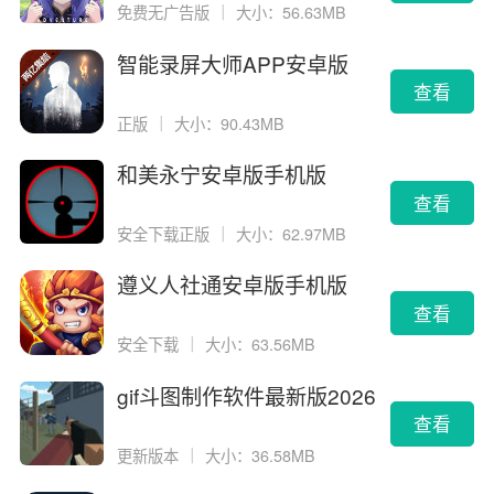
免费无广告版
｜
大小：56.63MB
智能录屏大师APP安卓版
查看
正版
｜
大小：90.43MB
和美永宁安卓版手机版
查看
安全下载正版
｜
大小：62.97MB
遵义人社通安卓版手机版
查看
安全下载
｜
大小：63.56MB
gif斗图制作软件最新版2026
版
查看
更新版本
｜
大小：36.58MB