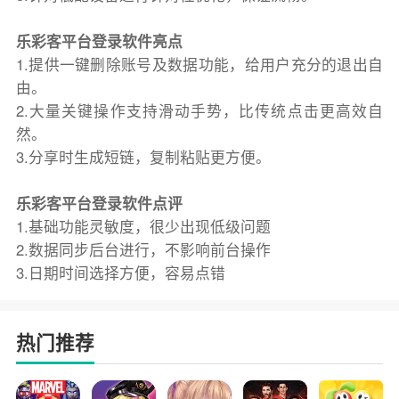
乐彩客平台登录软件亮点
1.提供一键删除账号及数据功能，给用户充分的退出自
由。
2.大量关键操作支持滑动手势，比传统点击更高效自
然。
3.分享时生成短链，复制粘贴更方便。
乐彩客平台登录软件点评
1.基础功能灵敏度，很少出现低级问题
2.数据同步后台进行，不影响前台操作
3.日期时间选择方便，容易点错
热门推荐