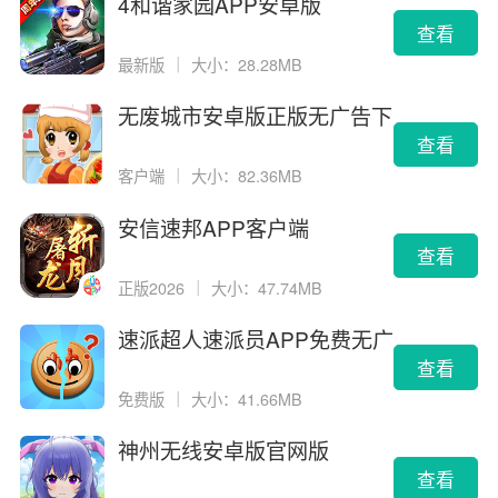
4和谐家园APP安卓版
查看
最新版
｜
大小：28.28MB
无废城市安卓版正版无广告下
载
查看
客户端
｜
大小：82.36MB
安信速邦APP客户端
查看
正版2026
｜
大小：47.74MB
速派超人速派员APP免费无广
告版
查看
免费版
｜
大小：41.66MB
神州无线安卓版官网版
查看