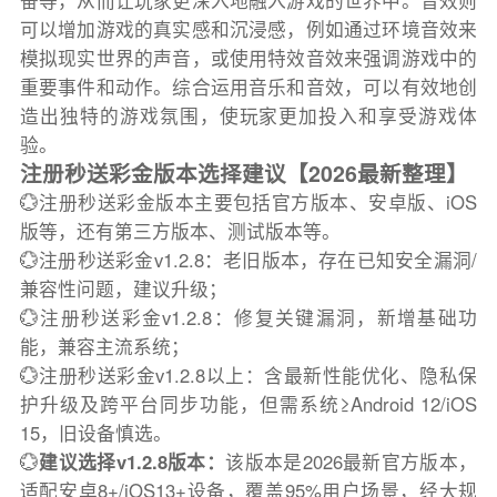
奋等，从而让玩家更深入地融入游戏的世界中。音效则
可以增加游戏的真实感和沉浸感，例如通过环境音效来
模拟现实世界的声音，或使用特效音效来强调游戏中的
重要事件和动作。综合运用音乐和音效，可以有效地创
造出独特的游戏氛围，使玩家更加投入和享受游戏体
验。
注册秒送彩金版本选择建议【2026最新整理】
💮注册秒送彩金版本主要包括官方版本、安卓版、iOS
版等，还有第三方版本、测试版本等。
💮注册秒送彩金v1.2.8：老旧版本，存在已知安全漏洞/
兼容性问题，建议升级；
💮注册秒送彩金v1.2.8：修复关键漏洞，新增基础功
能，兼容主流系统；
💮注册秒送彩金v1.2.8以上：含最新性能优化、隐私保
护升级及跨平台同步功能，但需系统≥Android 12/iOS
15，旧设备慎选。
💮
建议选择v1.2.8版本：
该版本是2026最新官方版本，
适配安卓8+/iOS13+设备，覆盖95%用户场景，经大规