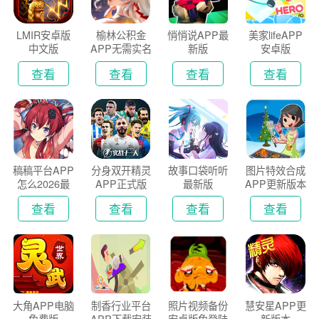
LMIR安卓版
榆林公积金
悄悄说APP最
美家lifeAPP
中文版
APP无需实名
新版
安卓版
认证版
查看
查看
查看
查看
稿稿平台APP
分身双开精灵
故事口袋听听
图片特效合成
怎么2026最
APP正式版
最新版
APP更新版本
新版
2026
查看
查看
查看
查看
大角APP电脑
制香行业平台
照片视频备份
慧安星APP更
免费版
APP下载安装
安卓版免登陆
新版本