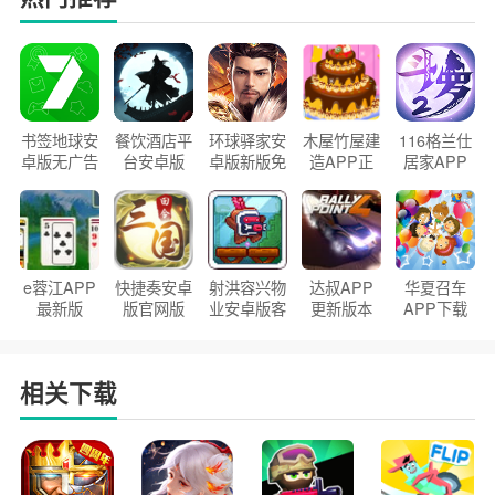
书签地球安
餐饮酒店平
环球驿家安
木屋竹屋建
116格兰仕
卓版无广告
台安卓版
卓版新版免
造APP正
居家APP
官方正版
2026版
费下载
版2026
手机版
e蓉江APP
快捷奏安卓
射洪容兴物
达叔APP
华夏召车
最新版
版官网版
业安卓版客
更新版本
APP下载
户端
2026
安装2026
相关下载