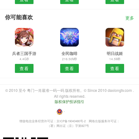
你可能喜欢
更多
兵者三国手游
全民咖啡
明日战姬
4.4GB
216.50MB
14.5MB
查看
查看
查看
© 2010 至今 粤门一肖最准一码一码 版权所有。© Since 2010 daxiongtv.com .
All rights reserved.
版权保护投诉指引
・
增值电信业务经营许可证：京ICP备19043480号-2
网络出版服务许可证：
（署）网出证（京）字第827号