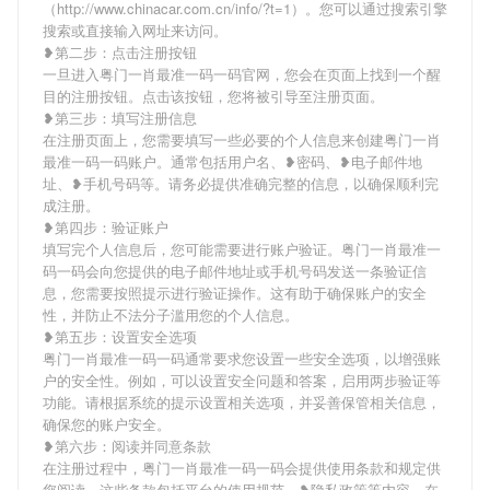
（http://www.chinacar.com.cn/info/?t=1）。您可以通过搜索引擎
搜索或直接输入网址来访问。
❥第二步：点击注册按钮
一旦进入粤门一肖最准一码一码官网，您会在页面上找到一个醒
目的注册按钮。点击该按钮，您将被引导至注册页面。
❥第三步：填写注册信息
在注册页面上，您需要填写一些必要的个人信息来创建粤门一肖
最准一码一码账户。通常包括用户名、❥密码、❥电子邮件地
址、❥手机号码等。请务必提供准确完整的信息，以确保顺利完
成注册。
❥第四步：验证账户
填写完个人信息后，您可能需要进行账户验证。粤门一肖最准一
码一码会向您提供的电子邮件地址或手机号码发送一条验证信
息，您需要按照提示进行验证操作。这有助于确保账户的安全
性，并防止不法分子滥用您的个人信息。
❥第五步：设置安全选项
粤门一肖最准一码一码通常要求您设置一些安全选项，以增强账
户的安全性。例如，可以设置安全问题和答案，启用两步验证等
功能。请根据系统的提示设置相关选项，并妥善保管相关信息，
确保您的账户安全。
❥第六步：阅读并同意条款
在注册过程中，粤门一肖最准一码一码会提供使用条款和规定供
您阅读。这些条款包括平台的使用规范、❥隐私政策等内容。在