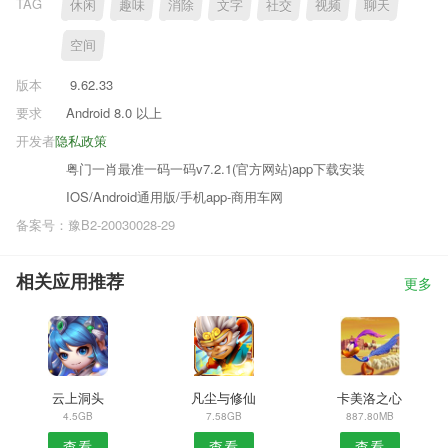
TAG
休闲
趣味
消除
文字
社交
视频
聊天
空间
版本
9.62.33
要求
Android 8.0 以上
开发者
隐私政策
粤门一肖最准一码一码v7.2.1(官方网站)app下载安装
IOS/Android通用版/手机app-商用车网
备案号：豫B2-20030028-29
相关应用推荐
更多
云上洞头
凡尘与修仙
卡美洛之心
4.5GB
7.58GB
887.80MB
查看
查看
查看