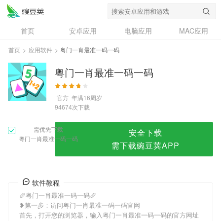
粤门一肖最准一码一码
首页
安卓应用
电脑应用
MAC应用
资讯
专题
设计奖
创意应用
首页
>
应用软件
>
粤门一肖最准一码一码
问答
粤门一肖最准一码一码
官方
年满16周岁
次下载
94674
需优先下载
安全下载
粤门一肖最准一码一码
需下载豌豆荚APP
软件教程
🥖粤门一肖最准一码一码🥖
❥第一步：访问粤门一肖最准一码一码官网
首先，打开您的浏览器，输入粤门一肖最准一码一码的官方网址