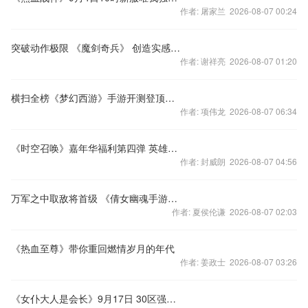
作者: 屠家兰 2026-08-07 00:24
突破动作极限 《魔剑奇兵》 创造实感打击新纪元
作者: 谢祥亮 2026-08-07 01:20
横扫全榜《梦幻西游》手游开测登顶苹果安卓榜首
作者: 项伟龙 2026-08-07 06:34
《时空召唤》嘉年华福利第四弹 英雄永久皮肤任性送
作者: 封威朗 2026-08-07 04:56
万军之中取敌将首级 《倩女幽魂手游》女刀客来袭
作者: 夏侯伦谦 2026-08-07 02:03
《热血至尊》带你重回燃情岁月的年代
作者: 姜政士 2026-08-07 03:26
《女仆大人是会长》9月17日 30区强势开启