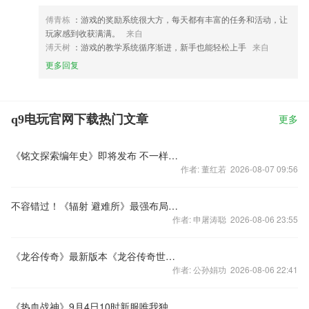
傅青栋
：游戏的奖励系统很大方，每天都有丰富的任务和活动，让
玩家感到收获满满。
来自
溥天树
：游戏的教学系统循序渐进，新手也能轻松上手
来自
更多回复
q9电玩官网下载热门文章
更多
《铭文探索编年史》即将发布 不一样的三消rpg
作者: 董红若 2026-08-07 09:56
不容错过！《辐射 避难所》最强布局图出炉
作者: 申屠涛聪 2026-08-06 23:55
《龙谷传奇》最新版本《龙谷传奇世界》正式上架移动平台
作者: 公孙娟功 2026-08-06 22:41
《热血战神》9月4日10时新服唯我独尊开启