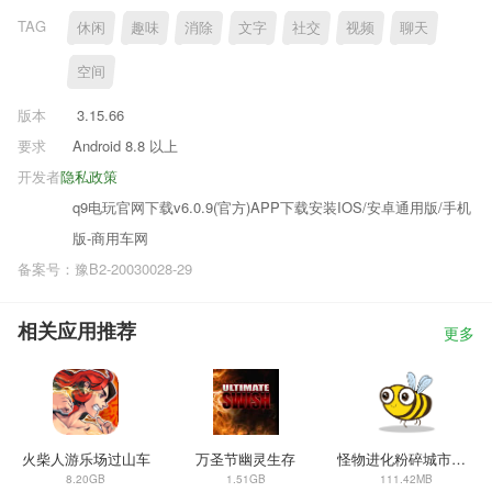
TAG
休闲
趣味
消除
文字
社交
视频
聊天
空间
版本
3.15.66
要求
Android 8.8 以上
开发者
隐私政策
q9电玩官网下载v6.0.9(官方)APP下载安装IOS/安卓通用版/手机
版-商用车网
备案号：豫B2-20030028-29
相关应用推荐
更多
火柴人游乐场过山车
万圣节幽灵生存
怪物进化粉碎城市手游
8.20GB
1.51GB
111.42MB