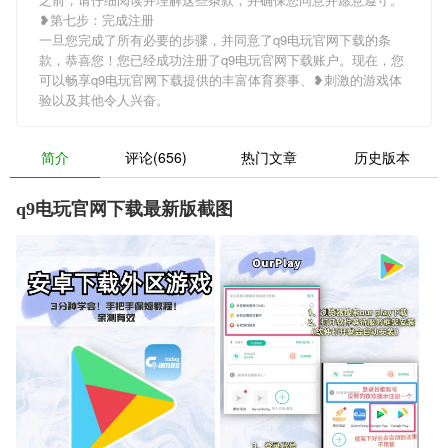
❥第七步：完成注册
一旦您完成了所有必要的步骤，并同意了q9电玩官网下载的条
款，恭喜您！您已经成功注册了q9电玩官网下载账户。现在，您
可以畅享q9电玩官网下载提供的丰富体育赛事、❥刺激的游戏体
验以及其他令人兴奋。
简介
评论(656)
热门文章
历史版本
q9电玩官网下载最新版截图