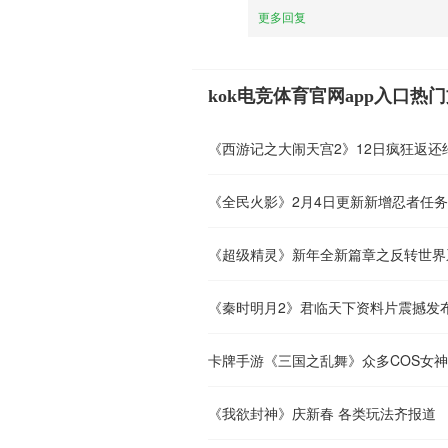
更多回复
kok电竞体育官网app入口热
《西游记之大闹天宫2》12日疯狂返还
《全民火影》2月4日更新新增忍者任
《超级精灵》新年全新篇章之反转世界
《秦时明月2》君临天下资料片震撼发
卡牌手游《三国之乱舞》众多COS女
《我欲封神》庆新春 各类玩法齐报道