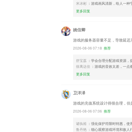
米冰彬
：游戏画风清新，给人一种
更多回复
姚信卿
游戏的服务器容量不足，导致延迟
2026-08-06 07:18
推荐
舒宝荔
：学会合理分配游戏资源，
徐离达佳
：游戏的音效太差，一点
更多回复
卫洋泽
游戏的充值系统设计得很合理，但
2026-08-06 07:06
推荐
诸纨裕
：强化保护符限时特惠，使
鲁丹艳
：细心观察游戏环境和敌人