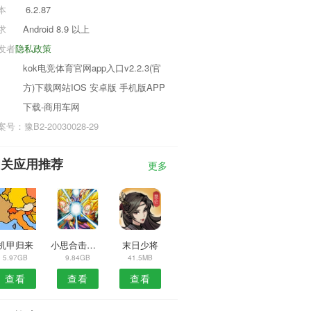
本
6.2.87
求
Android 8.9 以上
发者
隐私政策
kok电竞体育官网app入口v2.2.3(官
方)下载网站IOS 安卓版 手机版APP
下载-商用车网
号：豫B2-20030028-29
相关应用推荐
更多
机甲归来
小思合击传奇
末日少将
5.97GB
9.84GB
41.5MB
查看
查看
查看