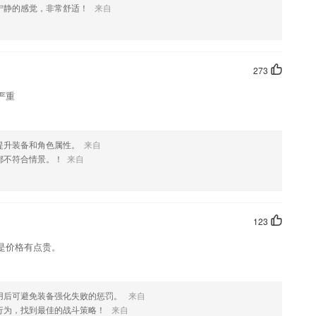
宁静的感觉，非常舒适！
来自
273
严重
提升装备和角色属性。
来自
都不符合情景。！
来自
123
是价格有点贵。
用后可避免装备强化失败的惩罚。
来自
行为，找到最佳的战斗策略！
来自