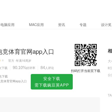
pp入口
电脑应用
MAC应用
资讯
专题
设计奖
口
k电竞体育官网app入口
官方
年满16周岁
大
次下载
90.10%
好评率
84
人评论
时
扫码打开当前页下载
分
先下载
安全下载
k电竞体育官网app入口
需下载豌豆荚APP
T