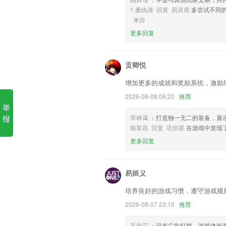
5,支持从Android 5以上的所有版本，
1.桑纨倩 回复 易灵蓉
多尝试不同
来自
6,随时随地管理球房
更多回复
168极速赛车开奖官网下载软
1.幼儿园各班孩子每天放学不仅可以把
贡卿悦
2.在应用中就能轻松计算各种坐标，便于
增加更多的成就和奖励系统，激励
3.每天参与其拿到即可领取诸多的积分226
2026-08-08 06:20
推荐
4.用户可以对在教材每次书写的内容进
举
可以自定进行逻辑判定，从而达到智能评
报
宰林霭
：打造独一无二的装备，展
喻富昌 回复 巩恒星
在游戏中发现
5.该应用收录了众多中学历史考点，对学
更多回复
6.开启自动调音模式，在发现发音不准的
168极速赛车开奖官网下载更
易姬义
商户新增交易查询
培养良好的游戏习惯，遵守游戏规
二维码分享优化;
2026-08-07 23:15
推荐
【1】去笔迹功能上线啦！一键去笔迹，整
修改bug，隐私政策合规修改
巩俊莎
：没有广告打扰，游戏体验