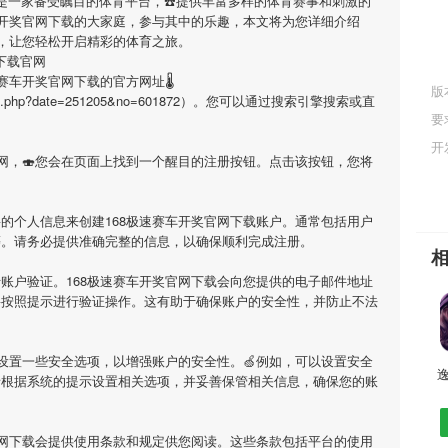
是一家备受瞩目的体育平台，☎️提供丰富多样的体育赛事和刺激的
车开奖官网下载
的大家庭，参与其中的乐趣，本文将为您详细介绍
，让您轻松开启精彩的体育之旅。
下载官网
速赛车开奖官网下载
的官方网址🌡
版
/showsp.php?date=251205&no=601872）。您可以通过搜索引擎搜索或直
要
开
网，🍣您会在页面上找到一个醒目的注册按钮。点击该按钮，您将
要的个人信息来创建
168极速赛车开奖官网下载
账户。通常包括用户
等。请务必提供准确完整的信息，以确保顺利完成注册。
行账户验证。
168极速赛车开奖官网下载
会向您提供的电子邮件地址
要按照提示进行验证操作。这有助于确保账户的安全性，并防止不法
设置一些安全选项，以增强账户的安全性。🍏例如，可以设置安全
逸
请根据系统的提示设置相关选项，并妥善保管相关信息，确保您的账
官网下载
会提供使用条款和规定供您阅读。这些条款包括平台的使用