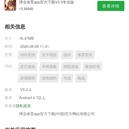
博业体育app官方下载V3.5专业版
查看详情
15.88MB
相关信息
大小
16.47MB
时间
2026-08-08 11:31
分类
动作竞技
关卡塔防
动作
体育竞技
TAG
其它游戏
卡牌策略
塔防游戏
模拟经营
游戏辅助
游戏辅助
对战
枪战
版本
V5.2.4
要求
Android 4.7以上
开发者
隐私政策
博业体育app官方下载(中国)官方网站有限公司