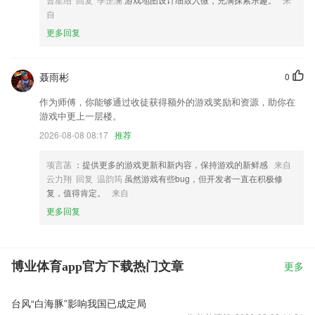
自
更多回复
聂雨彬
0
作为师傅，你能够通过收徒获得额外的游戏奖励和资源，助你在
游戏中更上一层楼。
2026-08-08 08:17
推荐
项言菡
：提供更多的游戏更新和新内容，保持游戏的新鲜感
来自
云力翔 回复 温韵筠
虽然游戏有些bug，但开发者一直在积极修
复，值得肯定。
来自
更多回复
博业体育app官方下载热门文章
更多
台风“白海豚”影响我国已成定局