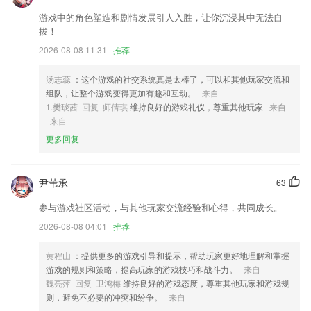
2,用名片全能王,手机拍照,就能自动扫描,精准识别名片上的信息,快速保
游戏中的角色塑造和剧情发展引人入胜，让你沉浸其中无法自
存到手机通讯录
拔！
3,随意添加个性的logo
2026-08-08 11:31
推荐
4,支持进行app推广，让其他人申请使用app，还能赚取丰厚赏金
汤志蕊
：这个游戏的社交系统真是太棒了，可以和其他玩家交流和
5,多图拼接：可选择多张图片进行拼接操作，并且可调整布局、比例、背
组队，让整个游戏变得更加有趣和互动。
来自
景等等。
1.樊琰茜 回复 师倩琪
维持良好的游戏礼仪，尊重其他玩家
来自
来自
6,提供复工防疫知识的学习，以视频直播的方式去学习相关的内容。
更多回复
博业体育app官方下载软件优势
1.采用动画的形式吸引更多的孩子投入到英语学习中，学习效率会更高。
尹苇承
63
2.在线观看直播课程，更支持所有课程无限次回放，精彩不断时间十分的
灵活。
参与游戏社区活动，与其他玩家交流经验和心得，共同成长。
3.所有错题自动加入错题库，答对后也可以自动删除。
2026-08-08 04:01
推荐
4.让学生可以学习相关的手抄报制作内容，慢慢提升2265学生制作手抄报
黄程山
：提供更多的游戏引导和提示，帮助玩家更好地理解和掌握
的能力。
游戏的规则和策略，提高玩家的游戏技巧和战斗力。
来自
5.用最实用的方式沉淀学习成果
魏亮萍 回复 卫鸿梅
维持良好的游戏态度，尊重其他玩家和游戏规
则，避免不必要的冲突和纷争。
来自
6.为家长提供沟通、情商培养、性格塑造、心理疏导等全方位的家庭教育