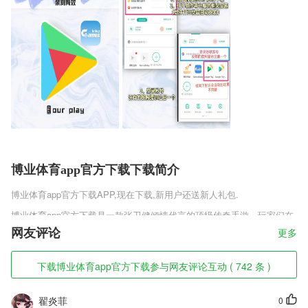
博业体育app官方下载下载简介
博业体育app官方下载
APP,现在下载,新用户还送新人礼包.
博业体育app官方下载是一款张卫健倾情代言的顶级传奇手游，玩家们在
战斗当中能够感受到超强的战斗激情，张卫健带来的顶尖福利，让玩家们
网友评论
更多
在这款主打单职业的奇幻传奇当中，享受最完美的顶级盛宴。全新版本最
新呈现，为玩家们带来无数的快感。
下载博业体育app官方下载参与网友评论互动 ( 742 条 )
博业体育app官方下载软件特色
翟炎菲
0
1,分类功能，可以对自己的粉丝和患者进行分类管理，寻找更加方便；