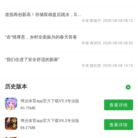
道指再创新高！存储双雄盘后跳水，SpaceX暴跌超13%，黄金大涨收复4200美元
作者:黎俊丹 2026-08-08 08:12
“农”情厚意，乡村全面振兴的春天答卷
作者:冉琰玛 2026-08-08 08:55
“我们住进了安全舒适的新家”
作者:滕欢致 2026-08-08 10:15
历史版本
博业体育app官方下载V5.3专业版
查看详情
90.75MB
博业体育app官方下载V6.2专业版
查看详情
68.27MB