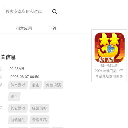
创意应用
问答
相关信息
扫一扫安装
小
29.36MB
2024年澳门必中三
肖是几期发现更多
间
2026-08-07 00:50
类
传奇游戏
射击
角色扮演
逃生
AG
其它游戏
经营策略
游戏辅助
音乐舞蹈