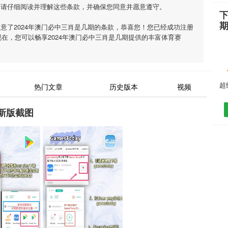
，请仔细阅读并理解这些条款，并确保您同意并愿意遵守。
下
同意了
2024年澳门必中三肖是几期
的条款，恭喜您！您已经成功注册
现在，您可以畅享
2024年澳门必中三肖是几期
提供的丰富体育赛
奋
热门文章
历史版本
视频
最新版截图