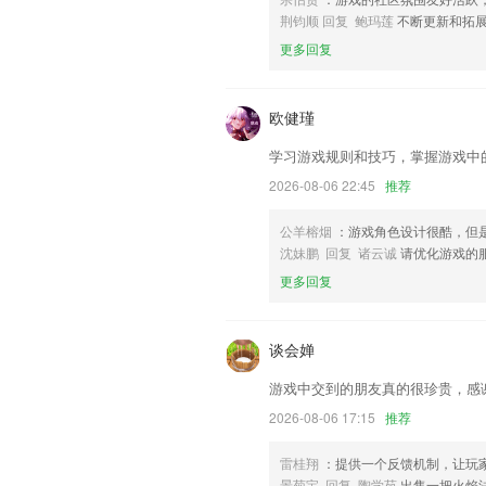
优化团队功能
荆钧顺 回复 鲍玛莲
不断更新和拓
联系我们
更多回复
以上就是2024年澳门必中三肖是几期的
使用经历，以帮助我们更好的对产品进行
欧健瑾
学习游戏规则和技巧，掌握游戏中
2026-08-06 22:45
推荐
公羊榕烟
：游戏角色设计很酷，但
沈妹鹏 回复 诸云诚
请优化游戏的
更多回复
谈会婵
游戏中交到的朋友真的很珍贵，感
2026-08-06 17:15
推荐
雷桂翔
：提供一个反馈机制，让玩
景菊宝 回复 陶学苑
出售一把火焰