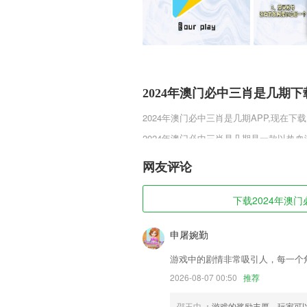
2024年澳门必中三肖是几期下
2024年澳门必中三肖是几期
APP,现在下
2024年澳门必中三肖是几期是一款以热
色，自由的进行各种收集和招募，打造出
趣，热血神将传手游搭配上幽默风趣的对
网友评论
2024年澳门必中三肖是几期软
下载2024年澳门
1,修复已知bug。
2,大量的原创精品书籍,很多都是你没有看
申屠婉勤
3,※ 个性设置：练习日语和韩语时可选择
游戏中的剧情非常吸引人，每一个
4,【直播板块：互动性】
2026-08-07 00:50
推荐
5,提供了二手转让服务，用户可以及时将
邵玉中
：游戏的奖励丰厚，玩家可