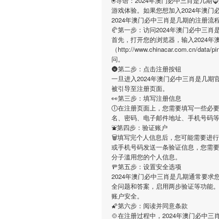
🖲导语：
2024年澳门必中三肖是几期

游戏体验。如果您想加入
2024年澳
2024年澳门必中三肖是几期
的注册流
🥐第一步：访问2024年澳门必中三肖
首先，打开您的浏览器，输入
2024
（http://www.chinacar.com.c
问。
🌚第二步：点击注册按钮
一旦进入
2024年澳门必中三肖是几期
被引导至注册页面。
👀第三步：填写注册信息
🕕在注册页面上，您需要填写一些必
名、密码、电子邮件地址、手机号码
⛲️第四步：验证账户
🗑填写完个人信息后，您可能需要进
或手机号码发送一条验证信息，您需
分子滥用您的个人信息。
🚥第五步：设置安全选项
2024年澳门必中三肖是几期
通常要求
全问题和答案，启用两步验证等功能
账户安全。
🌠第六步：阅读并同意条款
🍲在注册过程中，
2024年澳门必中三