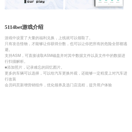
5114bet游戏介绍
游戏中设置了大量的福利兑换，上线就可以领取了。
只有攻击怪物，才能够让你获得分数，也可以让你把所有的危险全部都逃
避。
支持ASM，可直接读取ASM磁盘并对其中数据文件以及文件中的数据进
行扫描解析。
■添加照片，记录难忘的回忆图片。
更多的车辆可以选择，可以给汽车更换外观，还能够一定程度上对汽车进
行改装
会员码页新增营销组件，优化领券及选门店流程，提升用户体验