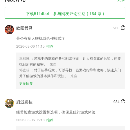
下载5114bet，参与网友评论互动 ( 164 条 )
欧阳哲灵
230
是否有多人联机或合作模式？
2026-08-06 11:15
推荐
幸和琳
：游戏中的隐藏任务和彩蛋很多，让人有探索的欲望，想要
找到所有的秘密。
来自
邓宜珍
：对于新手玩家，可以寻找一些游戏指导和攻略，快速入门
并了解游戏的基本操作和玩法。
来自
更多回复
尉迟媚桂
984
经常检查游戏设置和选项，确保最佳的游戏体验
2026-08-06 05:18
推荐