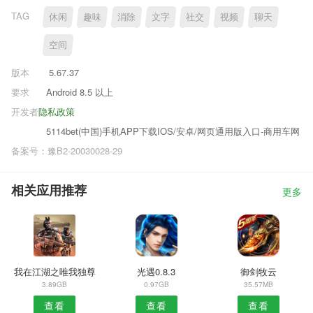
TAG
休闲
趣味
消除
文字
社交
视频
聊天
空间
版本
5.67.37
要求
Android 8.5 以上
开发者
隐私政策
5114bet(中国)手机APP下载IOS/安卓/网页通用版入口-商用车网
备案号：豫B2-20030028-29
相关应用推荐
更多
我在江湖之唯我独尊
光遇0.8.3
御剑牧云
3.89GB
0.97GB
35.57MB
查看
查看
查看