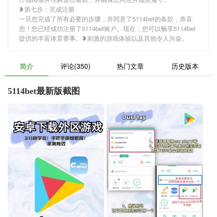
❥第七步：完成注册
一旦您完成了所有必要的步骤，并同意了5114bet的条款，恭喜
您！您已经成功注册了5114bet账户。现在，您可以畅享5114bet
提供的丰富体育赛事、❥刺激的游戏体验以及其他令人兴奋。
简介
评论(350)
热门文章
历史版本
5114bet最新版截图