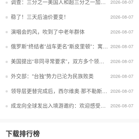
调查：三分之一美国人和超三分之一加拿大人感到经济压力
2026-08-07
稳了！三天后油价要变！
2026-08-07
演唱会的风，吹到了中老年群体
2026-08-07
俄罗斯“终结者”战车更名“斯皮里顿”：寓意强大可靠，彰显俄精神力量
2026-08-07
美国提出“非同寻常要求”，双方多个领域分歧依旧，印美贸易谈判进入“关键阶段”
2026-08-07
外交部：''台独''势力已沦为民族败类
2026-08-07
领导层更替完成后，西尔维奥·那不勒斯出任Lucid首席执行官
2026-08-07
成龙向全球发出入境游邀约：欢迎感受无滤镜的真实中国
2026-08-07
下载排行榜