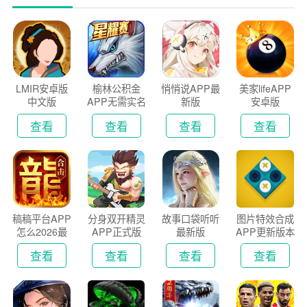
LMIR安卓版
榆林公积金
悄悄说APP最
美家lifeAPP
中文版
APP无需实名
新版
安卓版
认证版
查看
查看
查看
查看
稿稿平台APP
分身双开精灵
故事口袋听听
图片特效合成
怎么2026最
APP正式版
最新版
APP更新版本
新版
2026
查看
查看
查看
查看