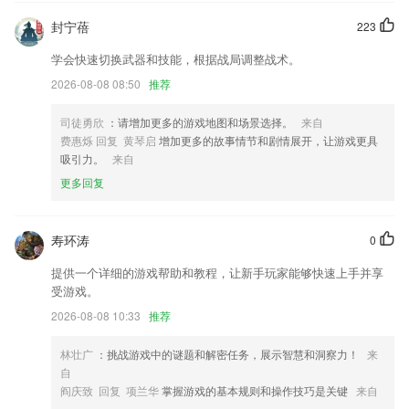
专题功能调整，支持更多专题样式配置
封宁蓓
223
微社区上线,报料投稿分享等你来互动
学会快速切换武器和技能，根据战局调整战术。
数据优化，查询更快更便捷；
2026-08-08 08:50
推荐
隐私协议优化
首次安装新增用户隐私政策概要;
司徒勇欣
：请增加更多的游戏地图和场景选择。
来自
费惠烁 回复 黄琴启
增加更多的故事情节和剧情展开，让游戏更具
优化部分版块显示，提升交互体验
吸引力。
来自
联系我们
更多回复
以上就是天下彩票免费资料大全的介绍，如果您喜欢这款软件，您可以到
应用商店进行打分评论，说出您的使用经历，以帮助我们更好的对产品进
行优化修改。
寿环涛
0
提供一个详细的游戏帮助和教程，让新手玩家能够快速上手并享
受游戏。
2026-08-08 10:33
推荐
林壮广
：挑战游戏中的谜题和解密任务，展示智慧和洞察力！
来
自
阎庆致 回复 项兰华
掌握游戏的基本规则和操作技巧是关键
来自