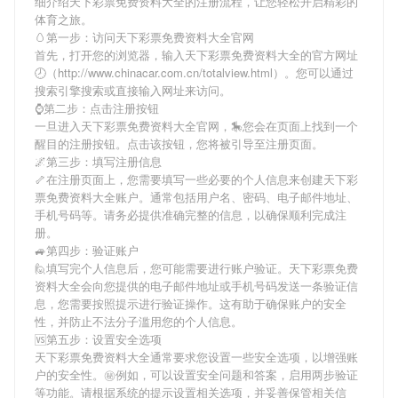
细介绍
天下彩票免费资料大全
的注册流程，让您轻松开启精彩的
体育之旅。
🥚第一步：访问天下彩票免费资料大全官网
首先，打开您的浏览器，输入
天下彩票免费资料大全
的官方网址
🕗（http://www.chinacar.com.cn/totalview.html）。您可以通过
搜索引擎搜索或直接输入网址来访问。
⌚️第二步：点击注册按钮
一旦进入
天下彩票免费资料大全
官网，🎠您会在页面上找到一个
醒目的注册按钮。点击该按钮，您将被引导至注册页面。
🌌第三步：填写注册信息
🦴在注册页面上，您需要填写一些必要的个人信息来创建
天下彩
票免费资料大全
账户。通常包括用户名、密码、电子邮件地址、
手机号码等。请务必提供准确完整的信息，以确保顺利完成注
册。
🚙第四步：验证账户
🙋填写完个人信息后，您可能需要进行账户验证。
天下彩票免费
资料大全
会向您提供的电子邮件地址或手机号码发送一条验证信
息，您需要按照提示进行验证操作。这有助于确保账户的安全
性，并防止不法分子滥用您的个人信息。
🆚第五步：设置安全选项
天下彩票免费资料大全
通常要求您设置一些安全选项，以增强账
户的安全性。㊙例如，可以设置安全问题和答案，启用两步验证
等功能。请根据系统的提示设置相关选项，并妥善保管相关信