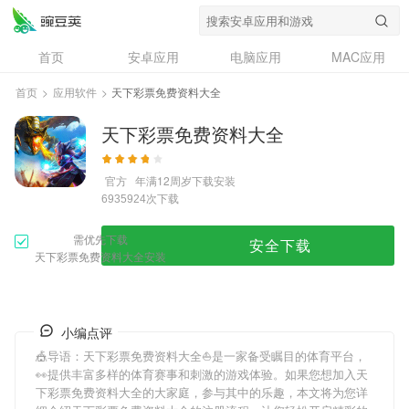
首页
安卓应用
电脑应用
MAC应用
资讯
专题
设计奖
创意应用
首页
>
应用软件
>
天下彩票免费资料大全
问答
天下彩票免费资料大全
官方
年满12周岁
下载安装
次下载
6935924
需优先下载
安全下载
天下彩票免费资料大全安装
小编点评
🎪导语：
天下彩票免费资料大全
⛵️是一家备受瞩目的体育平台，
👀提供丰富多样的体育赛事和刺激的游戏体验。如果您想加入
天
下彩票免费资料大全
的大家庭，参与其中的乐趣，本文将为您详