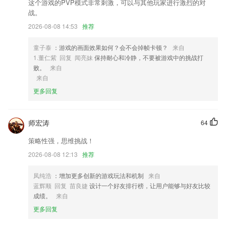
2,【提分训练】同类题推荐，举一反三，帮助学生强化训练薄弱知识点
这个游戏的PVP模式非常刺激，可以与其他玩家进行激烈的对
战。
3,【智能曲谱】：内置AI钢琴简谱，自带节奏器，可进行分手练习，速度
调节，曲调变化等多项智能功能。
2026-08-08 14:53
推荐
4,支持自定义规格，设置像素尺寸、文件大小、分辨率 提供红白蓝等多
童子泰
：游戏的画面效果如何？会不会掉帧卡顿？
来自
种基础底色，证件照底色更改一键解决
1.董仁紫 回复 闻亮妹
保持耐心和冷静，不要被游戏中的挑战打
5,投诉管理:及时处理业主的投诉,以更好的社区生活体验回报业主
败。
来自
来自
6,推荐权威医生，只推荐副主任级别以上的医生；
更多回复
天下彩票免费资料大全软件优势
1.让儿童见字知音、见形知义，使识字变得简单高效
师宏涛
64
2.英语爱好者聚集，一起学习不孤单 ，已有5000多所学校，2万多个知米
小班，大家一起进步！
策略性强，思维挑战！
3.对知识的接受力因人而异，可以有针对性地教，也可以因材施教
2026-08-08 12:13
推荐
4.·题库量很全，优质全面的教学互动模式，更好的参与学习的课堂。
凤纯浩
：增加更多创新的游戏玩法和机制
来自
5.可以查看到诸多的要闻、政策、热点等信息
蓝辉顺 回复 苗良婕
设计一个好友排行榜，让用户能够与好友比较
成绩。
来自
6.·通过APP能及时了解最新的报考信息，为学生解决升学问题。
更多回复
天下彩票免费资料大全更新了什么?