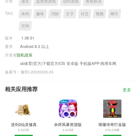
分类
逃生
益智类游戏
动作游戏
角色扮演
TAG
休闲
趣味
消除
文字
社交
视频
聊天
空间
版本
1.36.51
要求
Android 8.3 以上
开发者
隐私政策
ob体育(官方)下载官方IOS 安卓版 手机版APP-商用车网
备案号：豫B2-20030028-29
相关应用推荐
更多
逆剑2仙灵修真
余烬风暴资源版
璀璨传奇打金版
6.52GB
3.50GB
478.23MB