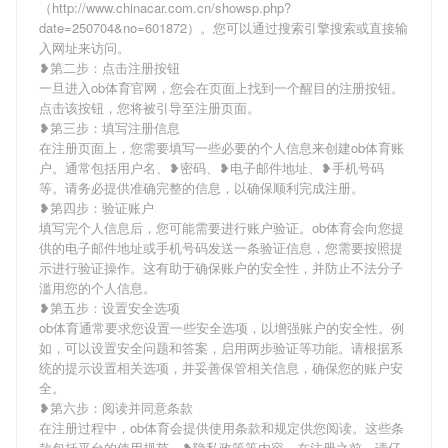
（http://www.chinacar.com.cn/showsp.php?
date=250704&no=601872）。您可以通过搜索引擎搜索或直接输
入网址来访问。
❥第二步：点击注册按钮
一旦进入ob体育官网，您会在页面上找到一个醒目的注册按钮。
点击该按钮，您将被引导至注册页面。
❥第三步：填写注册信息
在注册页面上，您需要填写一些必要的个人信息来创建ob体育账
户。通常包括用户名、❥密码、❥电子邮件地址、❥手机号码
等。请务必提供准确完整的信息，以确保顺利完成注册。
❥第四步：验证账户
填写完个人信息后，您可能需要进行账户验证。ob体育会向您提
供的电子邮件地址或手机号码发送一条验证信息，您需要按照提
示进行验证操作。这有助于确保账户的安全性，并防止不法分子
滥用您的个人信息。
❥第五步：设置安全选项
ob体育通常要求您设置一些安全选项，以增强账户的安全性。例
如，可以设置安全问题和答案，启用两步验证等功能。请根据系
统的提示设置相关选项，并妥善保管相关信息，确保您的账户安
全。
❥第六步：阅读并同意条款
在注册过程中，ob体育会提供使用条款和规定供您阅读。这些条
款包括平台的使用规范、❥隐私政策等内容。在注册之前，请仔