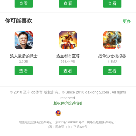
查看
查看
查看
你可能喜欢
更多
浪人最后的武士
热血都市至尊
战争沙盒模拟器
2.0GB
998.44MB
1.3MB
查看
查看
查看
© 2010 至今 ob体育 版权所有。© Since 2010 daxiongtv.com . All rights
reserved.
版权保护投诉指引
・
增值电信业务经营许可证：京ICP备19043480号-2
网络出版服务许可证：
（署）网出证（京）字第827号