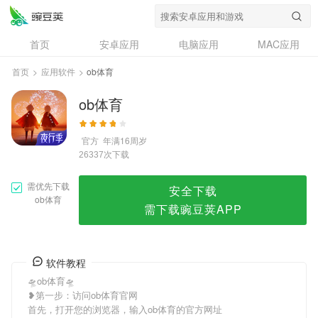
ob体育
首页
安卓应用
电脑应用
MAC应用
资讯
专题
设计奖
创意应用
首页
>
应用软件
>
ob体育
问答
ob体育
官方
年满16周岁
次下载
26337
需优先下载
安全下载
ob体育
需下载豌豆荚APP
软件教程
🛸ob体育🛸
❥第一步：访问ob体育官网
首先，打开您的浏览器，输入ob体育的官方网址